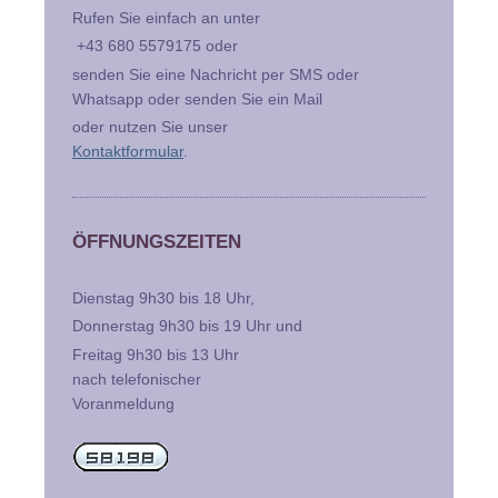
Rufen Sie einfach an unter
+43 680 5579175 oder
senden Sie eine Nachricht per SMS oder
Whatsapp oder senden Sie ein Mail
oder nutzen Sie unser
Kontaktformular
.
ÖFFNUNGSZEITEN
Dienstag 9h30 bis 18 Uhr,
Donnerstag 9h30 bis 19 Uhr und
Freitag 9h30 bis 13 Uhr
nach telefonischer
Voranmeldung