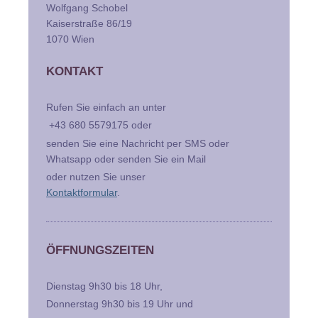
Wolfgang Schobel
Kaiserstraße 86/19
1070 Wien
KONTAKT
Rufen Sie einfach an unter
+43 680 5579175 oder
senden Sie eine Nachricht per SMS oder
Whatsapp oder senden Sie ein Mail
oder nutzen Sie unser
Kontaktformular
.
ÖFFNUNGSZEITEN
Dienstag 9h30 bis 18 Uhr,
Donnerstag 9h30 bis 19 Uhr und