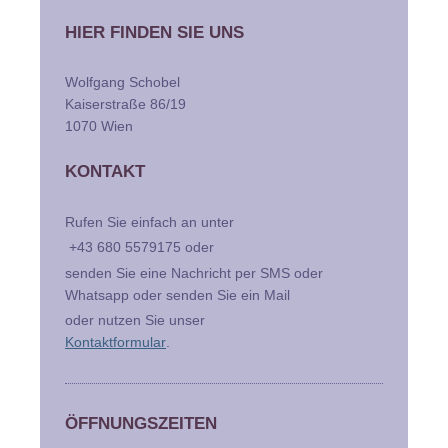
HIER FINDEN SIE UNS
Wolfgang Schobel
Kaiserstraße 86/19
1070 Wien
KONTAKT
Rufen Sie einfach an unter
+43 680 5579175 oder
senden Sie eine Nachricht per SMS oder
Whatsapp oder senden Sie ein Mail
oder nutzen Sie unser
Kontaktformular
.
ÖFFNUNGSZEITEN