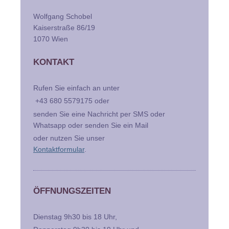
Wolfgang Schobel
Kaiserstraße 86/19
1070 Wien
KONTAKT
Rufen Sie einfach an unter
+43 680 5579175 oder
senden Sie eine Nachricht per SMS oder
Whatsapp oder senden Sie ein Mail
oder nutzen Sie unser
Kontaktformular
.
ÖFFNUNGSZEITEN
Dienstag 9h30 bis 18 Uhr,